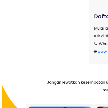
Daft
Mulai 
Klik di
📞 Wha
🌐
www.p
Jangan lewatkan kesempatan u
me