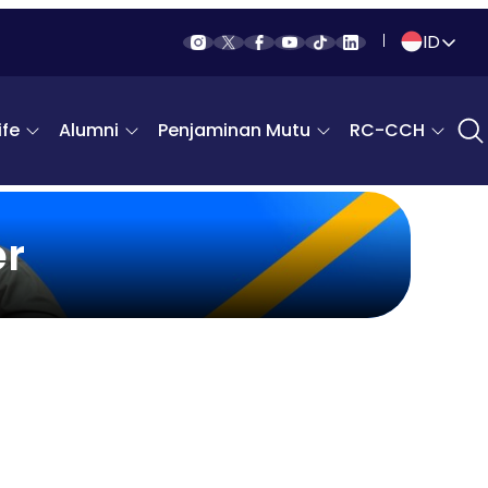
ID
Indonesia
fe
Alumni
Penjaminan Mutu
RC-CCH
English
er