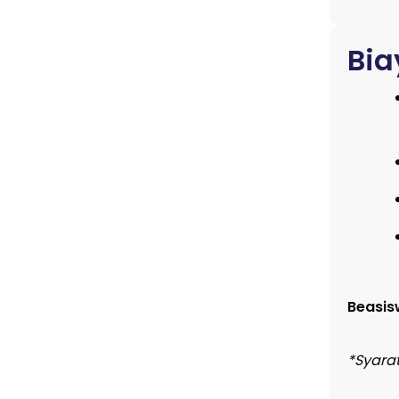
Bia
Beasis
*Syara