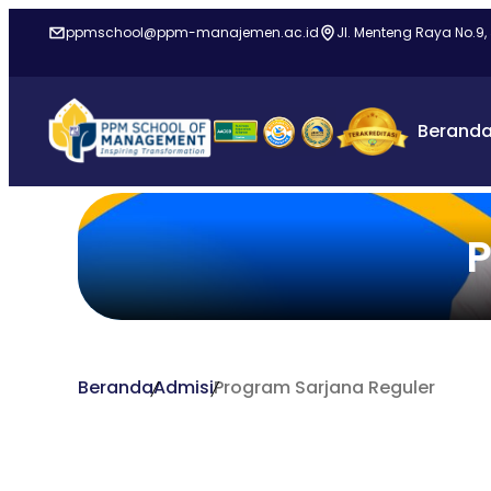
ppmschool@ppm-manajemen.ac.id
Jl. Menteng Raya No.9,
Berand
P
Beranda
Admisi
Program Sarjana Reguler