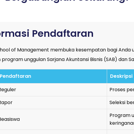
ormasi Pendaftaran
hool of Management membuka kesempatan bagi Anda untu
program unggulan Sarjana Akuntansi Bisnis (SAB) dan Sa
 Pendaftaran
Deskripsi
Reguler
Proses pen
 Rapor
Seleksi be
Program u
 Beasiswa
keringanan