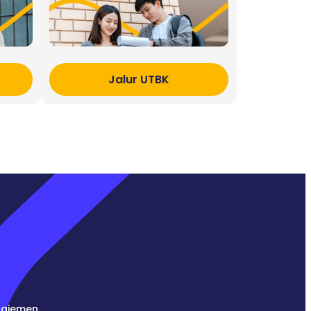
Jalur UTBK
najemen.