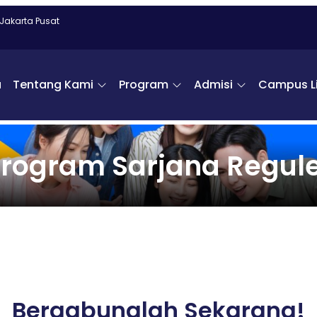
 Jakarta Pusat
a
Tentang Kami
Program
Admisi
Campus Li
rogram Sarjana Regul
Bergabunglah Sekarang!