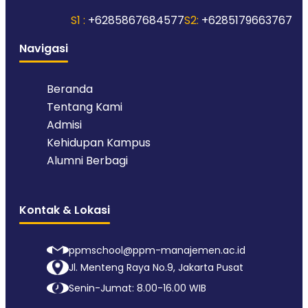
S1 :
+6285867684577
S2:
+6285179663767
Navigasi
Beranda
Tentang Kami
Admisi
Kehidupan Kampus
Alumni Berbagi
Kontak & Lokasi
ppmschool@ppm-manajemen.ac.id
Jl. Menteng Raya No.9, Jakarta Pusat
Senin-Jumat: 8.00-16.00 WIB