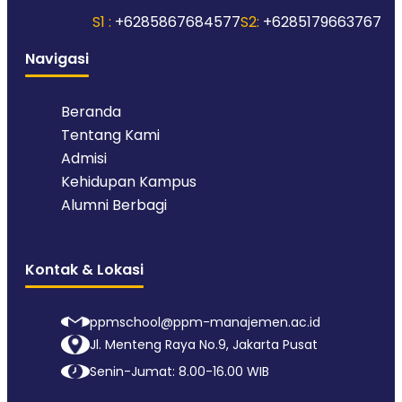
S1 :
+6285867684577
S2:
+6285179663767
Navigasi
Beranda
Tentang Kami
Admisi
Kehidupan Kampus
Alumni Berbagi
Kontak & Lokasi
ppmschool@ppm-manajemen.ac.id
Jl. Menteng Raya No.9, Jakarta Pusat
Senin-Jumat: 8.00-16.00 WIB