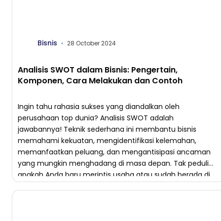
Bisnis
28 October 2024
Analisis SWOT dalam Bisnis: Pengertain,
Komponen, Cara Melakukan dan Contoh
Ingin tahu rahasia sukses yang diandalkan oleh
perusahaan top dunia? Analisis SWOT adalah
jawabannya! Teknik sederhana ini membantu bisnis
memahami kekuatan, mengidentifikasi kelemahan,
memanfaatkan peluang, dan mengantisipasi ancaman
yang mungkin menghadang di masa depan. Tak peduli
apakah Anda baru merintis usaha atau sudah berada di
posisi puncak, analisis SWOT memberikan panduan
strategis untuk melangkah lebih […]