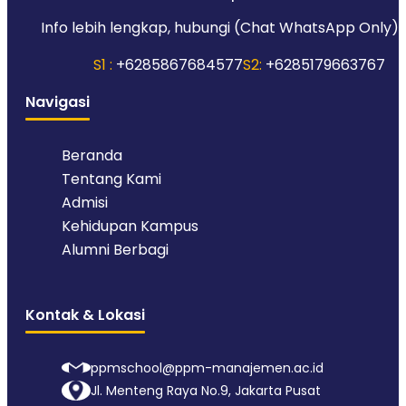
Info lebih lengkap, hubungi (Chat WhatsApp Only):
S1 :
+6285867684577
S2:
+6285179663767
Navigasi
Beranda
Tentang Kami
Admisi
Kehidupan Kampus
Alumni Berbagi
Kontak & Lokasi
ppmschool@ppm-manajemen.ac.id
Jl. Menteng Raya No.9, Jakarta Pusat