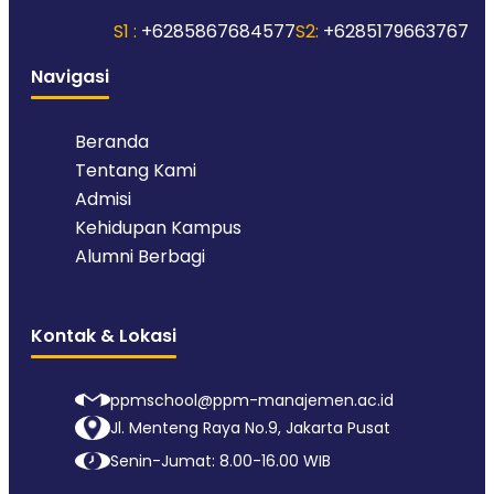
S1 :
+6285867684577
S2:
+6285179663767
Navigasi
Beranda
Tentang Kami
Admisi
Kehidupan Kampus
Alumni Berbagi
Kontak & Lokasi
ppmschool@ppm-manajemen.ac.id
Jl. Menteng Raya No.9, Jakarta Pusat
Senin-Jumat: 8.00-16.00 WIB