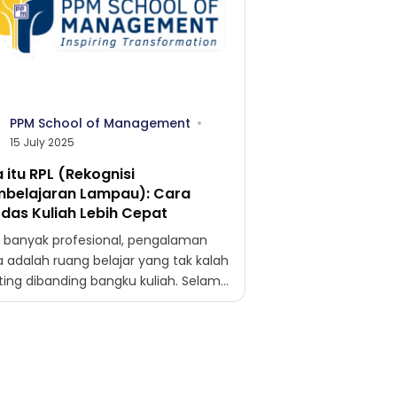
PPM School of Management
15 July 2025
 itu RPL (Rekognisi
belajaran Lampau): Cara
das Kuliah Lebih Cepat
i banyak profesional, pengalaman
a adalah ruang belajar yang tak kalah
ting dibanding bangku kuliah. Selama
tahun-tahun, Anda mungkin telah
impin tim, menyusun strategi
s,...