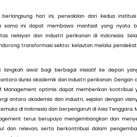
erlangsung hari ini, perwakilan dari kedua institu
ja sama ini dapat membawa manfaat yang nyata ba
s nelayan dan industri perikanan di Indonesia. Selain 
rong transformasi sektor kelautan melalui pendekata
i langkah awal bagi berbagai inisiatif ke depan ya
ntara dunia akademik dan industri perikanan. Dengan
f Management optimis dapat memberikan kontribusi y
i antara akademisi dan industri, sejalan dengan visin
kemuka di Indonesia dan berpengaruh di Asia Tenggara. M
anagement terus berupaya mengembangkan dan menye
l dan relevan, serta berkontribusi dalam pengem