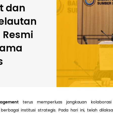
 dan
elautan
n Resmi
 Sama
s
agement
terus memperluas jangkauan kolaboras
erbagai institusi strategis. Pada hari ini, telah dila