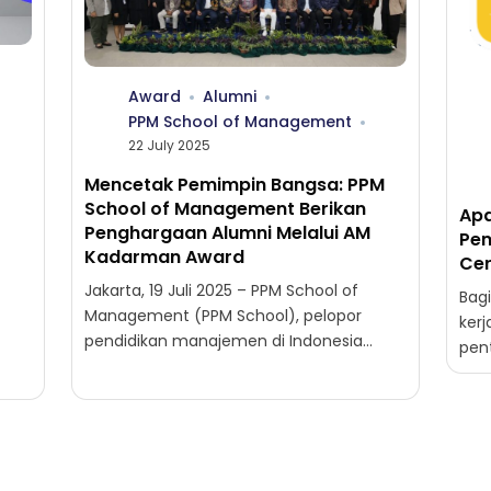
Award
Alumni
PPM School of Management
22 July 2025
Mencetak Pemimpin Bangsa: PPM
School of Management Berikan
Apa
Penghargaan Alumni Melalui AM
Pem
Kadarman Award
Cer
Jakarta, 19 Juli 2025 – PPM School of
Bag
Management (PPM School), pelopor
kerj
pendidikan manajemen di Indonesia
pen
dengan akreditasi “Unggul”, terus
..
ber
menegaskan posisinya sebagai institusi
mem
yang...
bisni