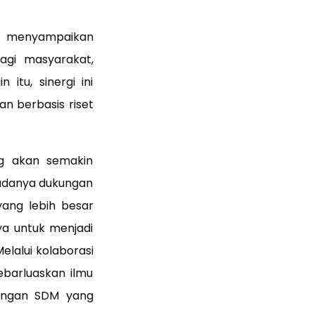
si menyampaikan
gi masyarakat,
itu, sinergi ini
n berbasis riset
ng akan semakin
 adanya dukungan
ang lebih besar
ya untuk menjadi
elalui kolaborasi
barluaskan ilmu
bangan SDM yang