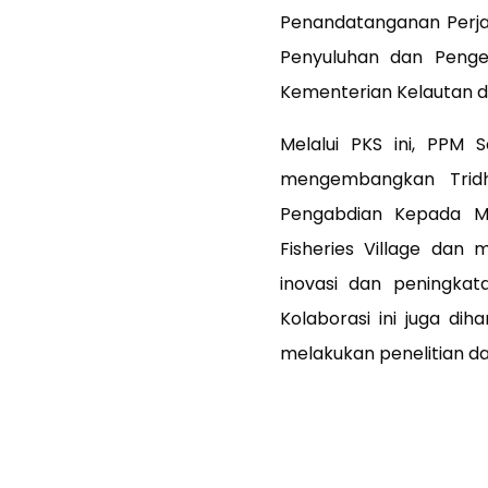
Penandatanganan Perja
Penyuluhan dan Peng
Kementerian Kelautan d
Melalui PKS ini, PP
mengembangkan Tridha
Pengabdian Kepada M
Fisheries Village dan
m
inovasi dan peningkat
Kolaborasi ini juga d
melakukan penelitian da