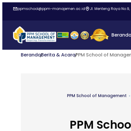
ppmschool@ppm-manajemen.ac.id
Jl. Menteng Raya No.9,
Berand
Beranda
Berita & Acara
PPM School of Managem
PPM School of Management
PPM School