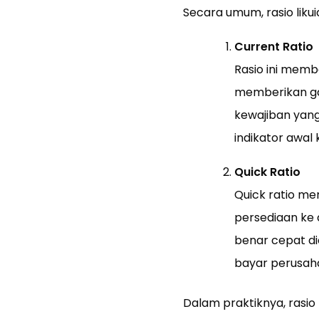
Secara umum, rasio likui
Current Ratio
Rasio ini memba
memberikan ga
kewajiban yang 
indikator awal
Quick Ratio
Quick ratio me
persediaan ke 
benar cepat di
bayar perusaha
Dalam praktiknya, rasio l