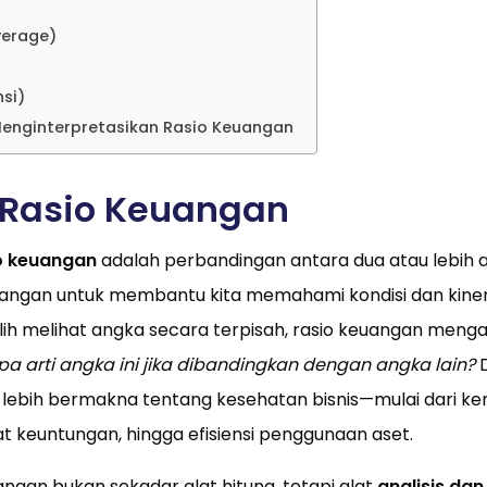
verage)
nsi)
nginterpretasikan Rasio Keuangan
 Rasio Keuangan
o keuangan
adalah perbandingan antara dua atau lebih 
euangan untuk membantu kita memahami kondisi dan kine
-alih melihat angka secara terpisah, rasio keuangan menga
pa arti angka ini jika dibandingkan dengan angka lain?
D
lebih bermakna tentang kesehatan bisnis—mulai dari 
 keuntungan, hingga efisiensi penggunaan aset.
angan bukan sekadar alat hitung, tetapi alat
analisis dan