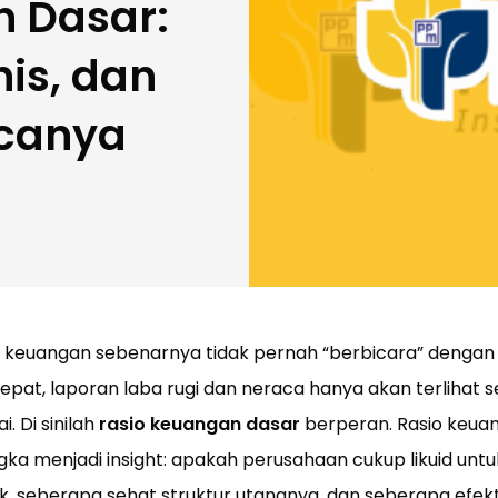
 Dasar:
nis, dan
canya
 keuangan sebenarnya tidak pernah “berbicara” dengan s
epat, laporan laba rugi dan neraca hanya akan terlihat s
. Di sinilah
rasio keuangan dasar
berperan. Rasio keu
ka menjadi insight: apakah perusahaan cukup likuid un
k, seberapa sehat struktur utangnya, dan seberapa efe