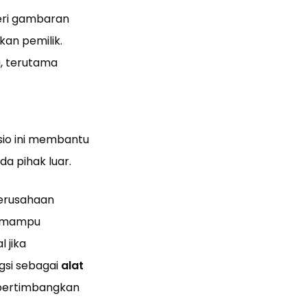
eri gambaran
an pemilik.
g, terutama
asio ini membantu
a pihak luar.
 Perusahaan
ya mampu
 jika
ngsi sebagai
alat
mpertimbangkan