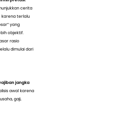
unjukkan cerita
 karena terlalu
esar” yang
ih objektif.
asar rasio
alu dimulai dari
jiban jangka
lisis awal karena
aha, gaji,