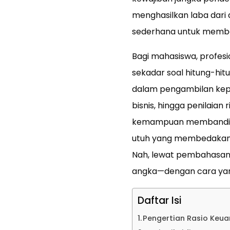
menghasilkan laba dari a
sederhana untuk membaca 
Bagi mahasiswa, profes
sekadar soal hitung-hitu
dalam pengambilan keput
bisnis, hingga penilaian 
kemampuan membandingk
utuh yang membedakan 
Nah, lewat pembahasan r
angka—dengan cara yang
Daftar Isi
Pengertian Rasio Keu