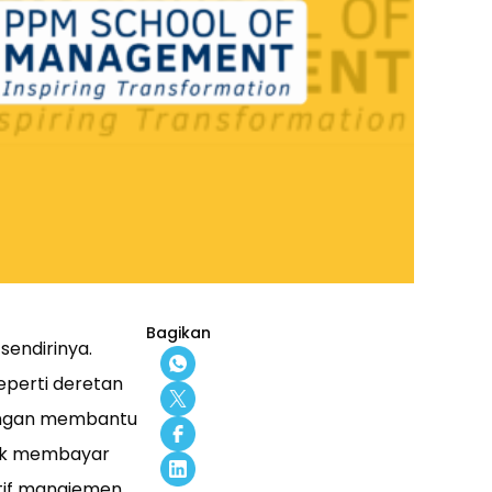
Bagikan
endirinya.
eperti deretan
angan membantu
tuk membayar
ktif manajemen