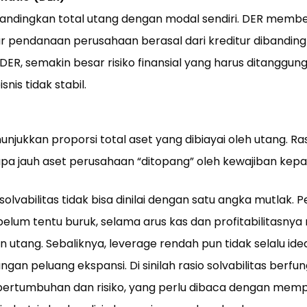
bandingkan total utang dengan modal sendiri. DER memb
 pendanaan perusahaan berasal dari kreditur dibandingk
DER, semakin besar risiko finansial yang harus ditanggun
snis tidak stabil.
unjukkan proporsi total aset yang dibiayai oleh utang. R
pa jauh aset perusahaan “ditopang” oleh kewajiban kepad
solvabilitas tidak bisa dinilai dengan satu angka mutlak.
belum tentu buruk, selama arus kas dan profitabilitasn
ang. Sebaliknya, leverage rendah pun tidak selalu ideal
ngan peluang ekspansi. Di sinilah rasio solvabilitas berfu
pertumbuhan dan risiko, yang perlu dibaca dengan me