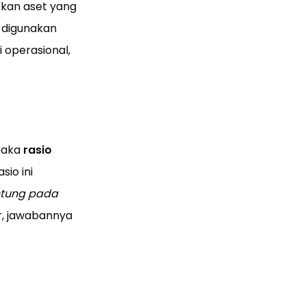
ukkan aset yang
t digunakan
 operasional,
maka
rasio
asio ini
ntung pada
r, jawabannya