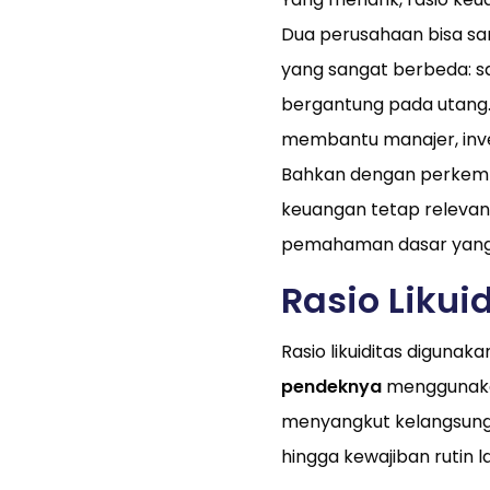
Dua perusahaan bisa s
yang sangat berbeda: sa
bergantung pada utang. 
membantu manajer, inves
Bahkan dengan perkemban
keuangan tetap relevan—
pemahaman dasar yang
Rasio Likui
Rasio likuiditas digunak
pendeknya
menggunakan 
menyangkut kelangsunga
hingga kewajiban rutin l