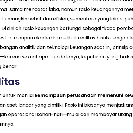
ama-sama mencatat laba, namun rasio keuangannya men
tu mungkin sehat dan efisien, sementara yang lain rapuh
Di sinilah rasio keuangan berfungsi sebagai “kaca pemb
tor, maupun akademisi melihat realitas bisnis dengan leb
gan analitik dan teknologi keuangan saat ini, prinsip d
karena sekuat apa pun datanya, keputusan yang baik sel
 benar.
ditas
an untuk menilai
kemampuan perusahaan memenuhi kewa
aset lancar yang dimiliki. Rasio ini biasanya menjadi ana
n operasional sehari-hari—mulai dari membayar utang us
ainnya.