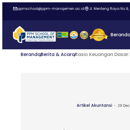
ppmschool@ppm-manajemen.ac.id
Jl. Menteng Raya No.9,
Berand
Beranda
Berita & Acara
Rasio Keuangan Dasar:
Artikel Akuntansi
29 De