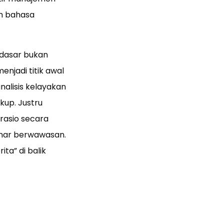
ah bahasa
 dasar bukan
 menjadi titik awal
nalisis kelayakan
ukup. Justru
asio secara
nar berwawasan.
ta” di balik