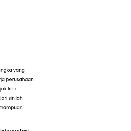
angka yang
rja perusahaan
jak kita
ari sinilah
kemampuan
 interpretasi
.