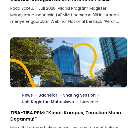
Pada Sabtu, 11 Juli 2026, Aliansi Program Magister
Manajemen Indonesia (APMMI) bersama BRI Insurance
menyelenggarakan Webinar Nasional bertajuk “Peran
Strategis Asuransi Kerugian dalam Mitigasi Risiko...
News
Bachelor
Sharing Session
Unit Kegiatan Mahasiswa
1 July 2026
TIBA-TIBA PPM: “Kenali Kampus, Temukan Masa
Depanmu!”
Memilih kampus bukan cuma soal cari tempat belajar,