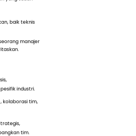
n, baik teknis
 seorang manajer
itaskan.
is,
ifik industri.
 kolaborasi tim,
trategis,
bangkan tim.