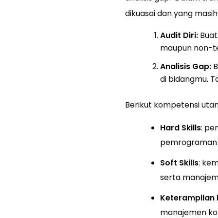
dikuasai dan yang masih
Audit Diri:
Buat
maupun non-te
Analisis Gap:
B
di bidangmu. T
Berikut kompetensi utam
Hard Skills
: pe
pemrograman), 
Soft Skills
: kem
serta manajeme
Keterampilan
manajemen konf