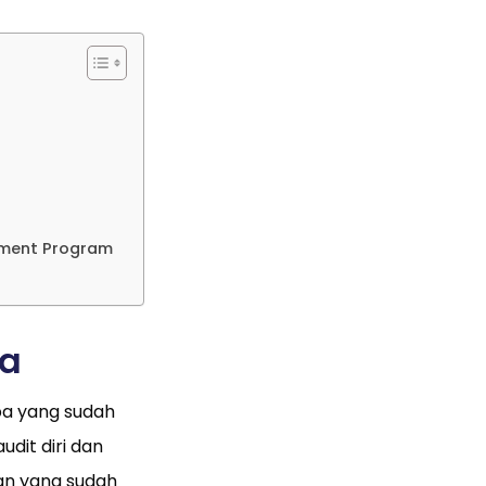
pment Program
ma
pa yang sudah
udit diri dan
uan yang sudah