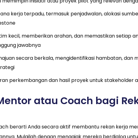
i memimpin inisiatif atau proyek pilot yang relevan deng
na kerja terpadu, termasuk penjadwalan, alokasi sumbe
estone
tim kecil, memberikan arahan, dan memastikan setiap a
ggung jawabnya
juan secara berkala, mengidentifikasi hambatan, dan 
rategi
ran perkembangan dan hasil proyek untuk stakeholder
 Mentor atau Coach bagi Re
ach berarti Anda secara aktif membantu rekan kerja me
uannya. Mulailah dengan mengajak mereka berdialog un