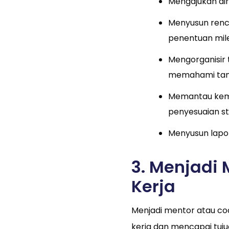
Mengajukan dir
Menyusun renca
penentuan mil
Mengorganisir 
memahami tan
Memantau kema
penyesuaian st
Menyusun lapo
3. Menjadi
Kerja
Menjadi mentor atau co
kerja dan mencapai tuj