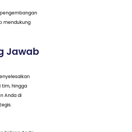
na pengembangan
siap mendukung
ng Jawab
enyelesaikan
 tim, hingga
n Anda di
egis.