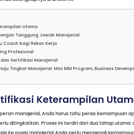
eterampilan Utama
 dengan Tanggung Jawab Manajerial
au Coach bagi Rekan Kerja
ing Profesional
 dan Sertifikasi Manajerial
uju Tingkat Manajerial: Mini MM Program, Business Develo
tifikasi Keterampilan Uta
eran manajerial, Anda harus tahu persis kemampuan a
lu ditingkatkan. Proses ini terdiri dari dua tahap utama: a
nsisi ke posisi manajerial Anda perlu mengenali kemamp