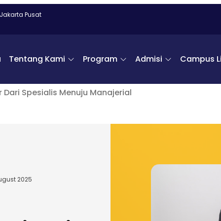
 Jakarta Pusat
a
Tentang Kami
Program
Admisi
Campus Li
r Dari Spesialis Menuju Manajerial
ugust 2025