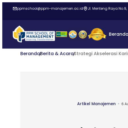
ppmschool@ppm-manajemen.ac.id
Jl. Menteng Raya No.9,
Berand
Beranda
Berita & Acara
Strategi Akselerasi Kari
Artikel Manajemen
6 A