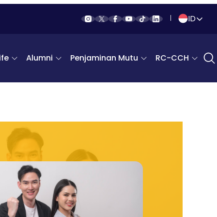
ID
Indonesia
fe
Alumni
Penjaminan Mutu
RC-CCH
English