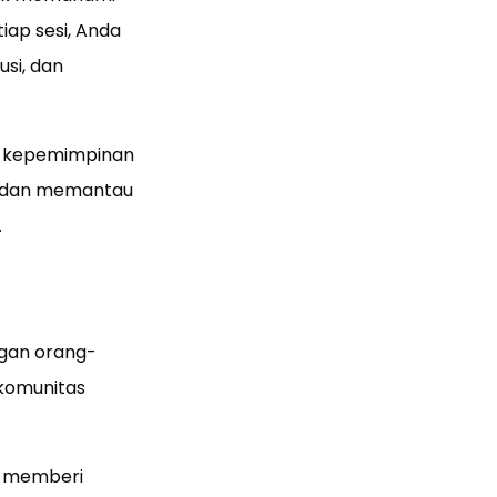
iap sesi, Anda
si, dan
an kepemimpinan
s, dan memantau
.
ngan orang-
 komunitas
, memberi