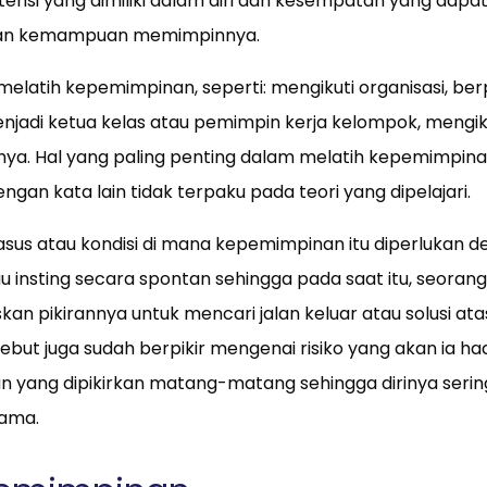
nsi yang dimiliki dalam diri dan kesempatan yang dapa
ikan kemampuan memimpinnya.
elatih kepemimpinan, seperti: mengikuti organisasi, ber
menjadi ketua kelas atau pemimpin kerja kelompok, mengik
nya. Hal yang paling penting dalam melatih kepemimpina
an kata lain tidak terpaku pada teori yang dipelajari.
sus atau kondisi di mana kepemimpinan itu diperlukan 
 insting secara spontan sehingga pada saat itu, seora
 pikirannya untuk mencari jalan keluar atau solusi atas
ebut juga sudah berpikir mengenai risiko yang akan ia h
yang dipikirkan matang-matang sehingga dirinya seri
sama.