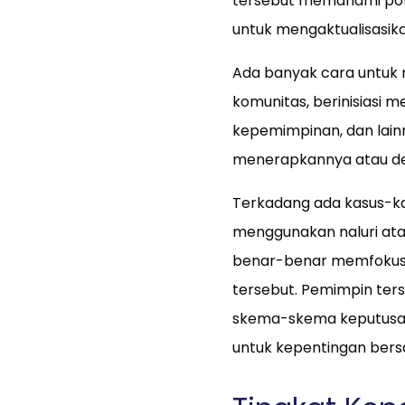
tersebut memahami pote
untuk mengaktualisas
Ada banyak cara untuk m
komunitas, berinisiasi 
kepemimpinan, dan lain
menerapkannya atau deng
Terkadang ada kasus-ka
menggunakan naluri atau
benar-benar memfokuskan
tersebut. Pemimpin ters
skema-skema keputusan 
untuk kepentingan ber