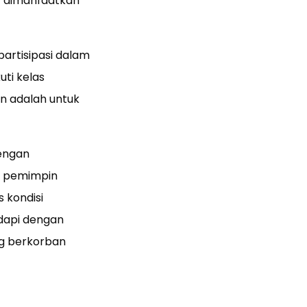
t dimanfaatkan
partisipasi dalam
uti kelas
n adalah untuk
dengan
ng pemimpin
 kondisi
adapi dengan
ng berkorban