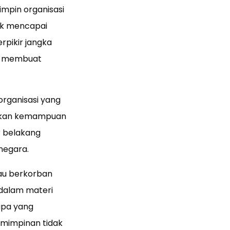
impin organisasi
uk mencapai
rpikir jangka
an membuat
rganisasi yang
lukan kemampuan
r belakang
negara.
mau berkorban
 dalam materi
apa yang
mimpinan tidak