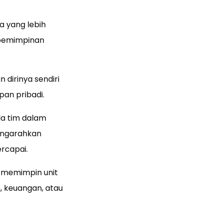
a yang lebih
epemimpinan
dirinya sendiri
an pribadi.
a tim dalam
engarahkan
rcapai.
 memimpin unit
, keuangan, atau