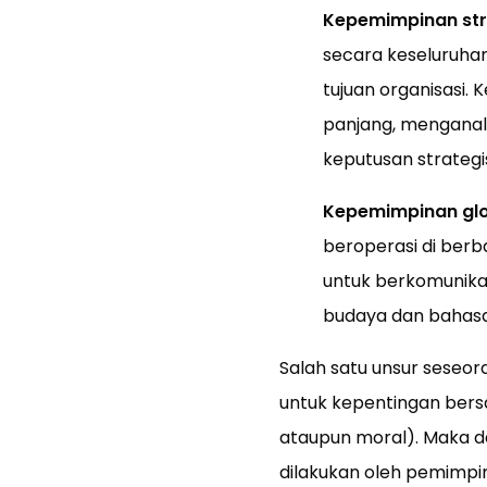
Kepemimpinan str
secara keseluruha
tujuan organisasi.
panjang, menganali
keputusan strategi
Kepemimpinan gl
beroperasi di ber
untuk berkomunikas
budaya dan bahasa
Salah satu unsur seseo
untuk kepentingan bersa
ataupun moral).
Maka da
dilakukan oleh pemimp