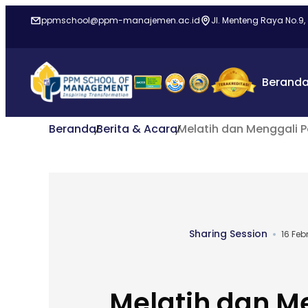
ppmschool@ppm-manajemen.ac.id
Jl. Menteng Raya No.9,
Berand
Beranda
Berita & Acara
Melatih dan Menggali
Sharing Session
16 Feb
Melatih dan M