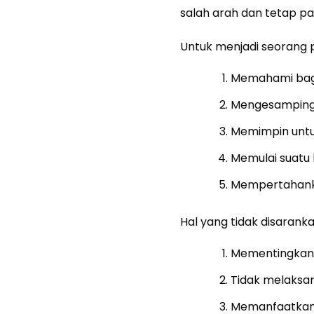
salah arah dan tetap p
Untuk menjadi seorang 
Memahami baga
Mengesampingka
Memimpin untuk
Memulai suatu h
Mempertahanka
Hal yang tidak disarank
Mementingkan ke
Tidak melaksana
Memanfaatkan p