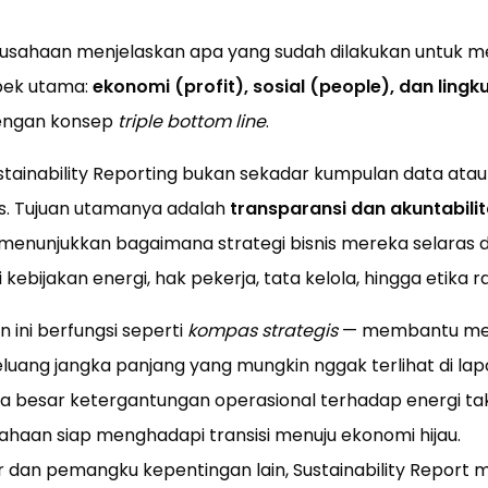
erusahaan menjelaskan apa yang sudah dilakukan untuk m
spek utama:
ekonomi (profit), sosial (people), dan ling
dengan konsep
triple bottom line
.
stainability Reporting bukan sekadar kumpulan data ata
as. Tujuan utamanya adalah
transparansi dan akuntabili
 menunjukkan bagaimana strategi bisnis mereka selaras d
 kebijakan energi, hak pekerja, tata kelola, hingga etika r
 ini berfungsi seperti
kompas strategis
— membantu me
luang jangka panjang yang mungkin nggak terlihat di la
pa besar ketergantungan operasional terhadap energi ta
haan siap menghadapi transisi menuju ekonomi hijau.
 dan pemangku kepentingan lain, Sustainability Report m