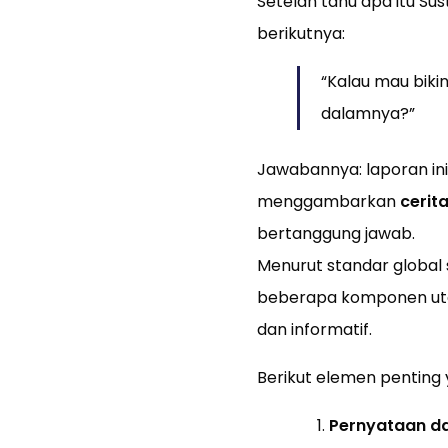
Setelah tahu apa itu Su
berikutnya:
“Kalau mau bikin
dalamnya?”
Jawabannya: laporan ini
menggambarkan
cerit
bertanggung jawab.
Menurut standar global 
beberapa komponen uta
dan informatif.
Berikut elemen penting 
Pernyataan da