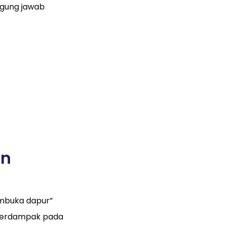
ggung jawab
an
mbuka dapur”
 berdampak pada