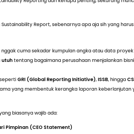
stainability Reporting dan kenapa penting, sekarang mun
 Sustainability Report, sebenarnya apa aja sih yang harus
 nggak cuma sekadar kumpulan angka atau data proyek so
a utuh
tentang bagaimana perusahaan menjalankan bisni
seperti
GRI (Global Reporting Initiative)
,
ISSB
, hingga
CS
ma yang membentuk kerangka laporan keberlanjutan y
yang biasanya wajib ada:
ri Pimpinan (CEO Statement)