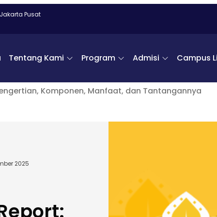
 Jakarta Pusat
a
Tentang Kami
Program
Admisi
Campus Li
: Pengertian, Komponen, Manfaat, dan Tantangannya
mber 2025
Report: