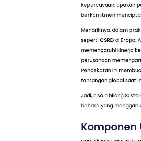
kepercayaan: apakah p
berkomitmen menciptaka
Menariknya, dalam prak
seperti
CSRD
di Eropa. 
memengaruhi kinerja k
perusahaan memengaruh
Pendekatan ini membuat 
tantangan global saat ini
Jadi, bisa dibilang Sust
bahasa yang menggabung
Komponen U