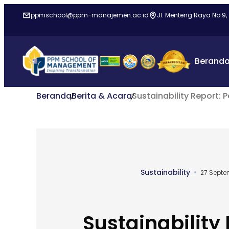
ppmschool@ppm-manajemen.ac.id
Jl. Menteng Raya No.9,
Berand
Beranda
Berita & Acara
Sustainability Report
Sustainability
27 Septe
Sustainability 