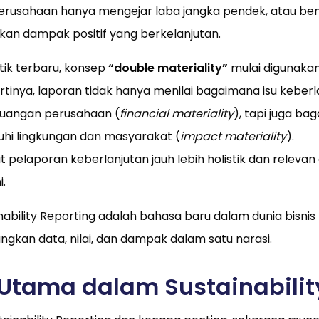
erusahaan hanya mengejar laba jangka pendek, atau be
n dampak positif yang berkelanjutan.
tik terbaru, konsep
“double materiality”
mulai digunakan
Artinya, laporan tidak hanya menilai bagaimana isu keberl
euangan perusahaan (
financial materiality
), tapi juga ba
i lingkungan dan masyarakat (
impact materiality
).
pelaporan keberlanjutan jauh lebih holistik dan releva
.
ainability Reporting adalah bahasa baru dalam dunia bisn
kan data, nilai, dan dampak dalam satu narasi.
tama dalam Sustainabilit