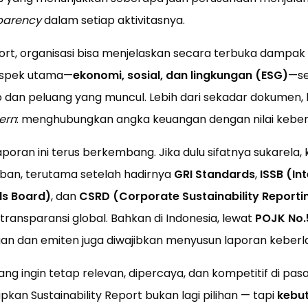
parency
dalam setiap aktivitasnya.
port, organisasi bisa menjelaskan secara terbuka dampak
aspek utama—
ekonomi, sosial, dan lingkungan (ESG)
—se
 dan peluang yang muncul. Lebih dari sekadar dokumen, la
ern
: menghubungkan angka keuangan dengan nilai keberl
poran ini terus berkembang. Jika dulu sifatnya sukarela, k
iban, terutama setelah hadirnya
GRI Standards
,
ISSB (In
ds Board)
, dan
CSRD (Corporate Sustainability Reportin
ansparansi global. Bahkan di Indonesia, lewat
POJK No.
an dan emiten juga diwajibkan menyusun laporan keberla
ng ingin tetap relevan, dipercaya, dan kompetitif di pasa
n Sustainability Report bukan lagi pilihan — tapi
kebut