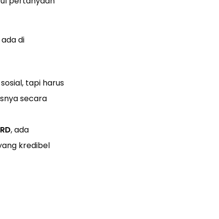
cul pertanyaan
 ada di
sial, tapi harus
snya secara
RD
, ada
ang kredibel