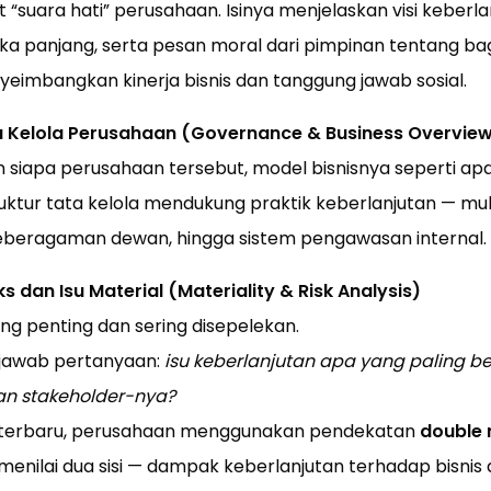
at “suara hati” perusahaan. Isinya menjelaskan visi keberla
ka panjang, serta pesan moral dari pimpinan tentang b
yeimbangkan kinerja bisnis dan tanggung jawab sosial.
ta Kelola Perusahaan (Governance & Business Overvie
kan siapa perusahaan tersebut, model bisnisnya seperti ap
ktur tata kelola mendukung praktik keberlanjutan — mula
keberagaman dewan, hingga sistem pengawasan internal.
ks dan Isu Material (Materiality & Risk Analysis)
g penting dan sering disepelekan.
enjawab pertanyaan:
isu keberlanjutan apa yang paling b
n stakeholder-nya?
 terbaru, perusahaan menggunakan pendekatan
double 
nilai dua sisi — dampak keberlanjutan terhadap bisni