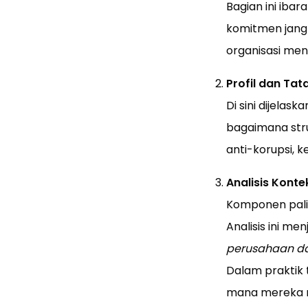
Bagian ini ibar
komitmen jang
organisasi men
Profil dan Ta
Di sini dijelas
bagaimana stru
anti-korupsi, 
Analisis Konte
Komponen palin
Analisis ini m
perusahaan da
Dalam praktik
mana mereka me