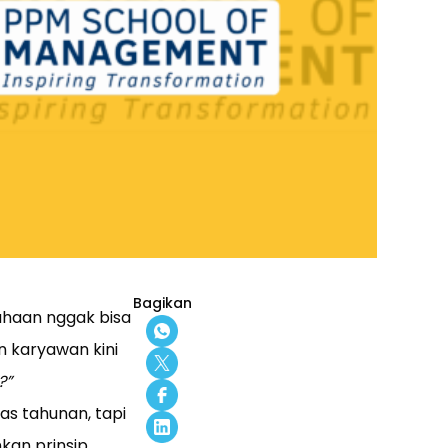
Bagikan
sahaan nggak bisa
n karyawan kini
?”
as tahunan, tapi
kan prinsip