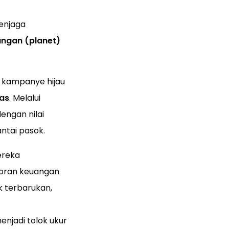
enjaga
kungan (planet)
u kampanye hijau
tas
. Melalui
engan nilai
antai pasok.
reka
poran keuangan
k terbarukan,
enjadi tolok ukur