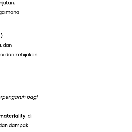
njutan,
agaimana
w)
a, dan
i dari kebijakan
erpengaruh bagi
materiality
, di
s dan dampak