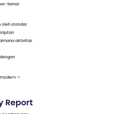
nar-benar
 oleh standar
anjutan
gaimana aktivitas
n dengan
is modern —
y Report