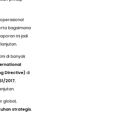
 operasional
rta bagaimana
poran ini jadi
anjutan.
ini di banyak
ternational
g Directive)
di
51/2017
,
njutan.
r global,
uhan strategis
.