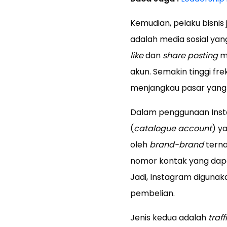
Kemudian, pelaku bisnis 
adalah media sosial yang
like
dan
share
posting
me
akun. Semakin tinggi frek
menjangkau pasar yang l
Dalam penggunaan Instag
(
catalogue account
) y
oleh
brand-brand
terna
nomor kontak yang dapa
Jadi, Instagram diguna
pembelian.
Jenis kedua adalah
traf