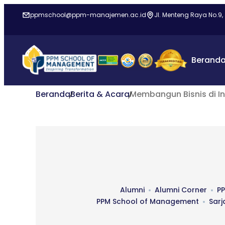
ppmschool@ppm-manajemen.ac.id
Jl. Menteng Raya No.9,
Berand
Beranda
Berita & Acara
Membangun Bisnis di 
Alumni
Alumni Corner
P
PPM School of Management
Sarj