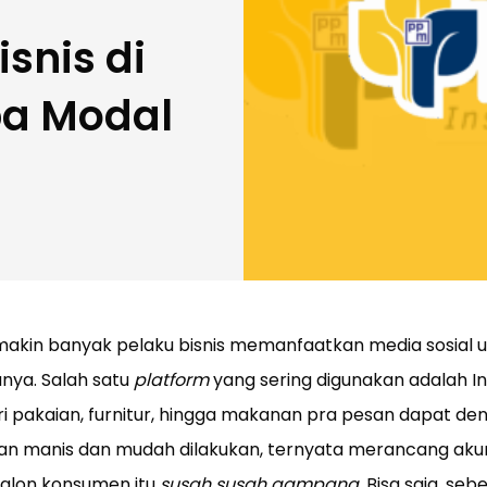
snis di
pa Modal
i, makin banyak pelaku bisnis memanfaatkan media sosial 
ya. Salah satu
platform
yang sering digunakan adalah I
ari pakaian, furnitur, hingga makanan pra pesan dapat d
san manis dan mudah dilakukan, ternyata merancang aku
alon konsumen itu
susah susah gampang
. Bisa saja, se