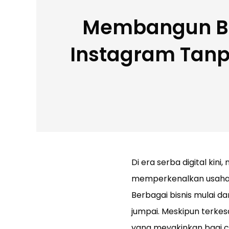
Membangun Bi
Instagram Tan
Di era serba digital kin
memperkenalkan usahan
Berbagai bisnis mulai d
jumpai. Meskipun terke
yang meyakinkan bagi c