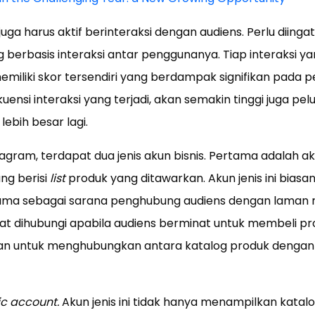
juga harus aktif berinteraksi dengan audiens. Perlu diinga
 berbasis interaksi antar penggunanya. Tiap interaksi yan
miliki skor tersendiri yang berdampak signifikan pada
uensi interaksi yang terjadi, akan semakin tinggi juga pel
ebih besar lagi.
ram, terdapat dua jenis akun bisnis. Pertama adalah ak
ang berisi
list
produk yang ditawarkan. Akun jenis ini biasa
ma sebagai sarana penghubung audiens dengan laman r
t dihubungi apabila audiens berminat untuk membeli pr
kan untuk menghubungkan antara katalog produk denga
fic account.
Akun jenis ini tidak hanya menampilkan katalo