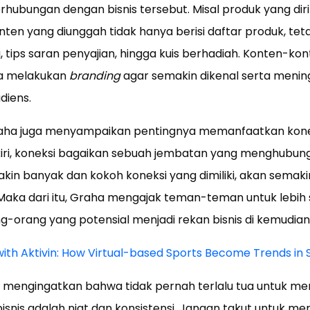
erhubungan dengan bisnis tersebut. Misal produk yang diri
en yang diunggah tidak hanya berisi daftar produk, teta
tips saran penyajian, hingga kuis berhadiah. Konten-kon
na melakukan
branding
agar semakin dikenal serta meni
diens.
 Graha juga menyampaikan pentingnya memanfaatkan kone
gkiri, koneksi bagaikan sebuah jembatan yang menghubung
n banyak dan kokoh koneksi yang dimiliki, akan semakin
 Maka dari itu, Graha mengajak teman-teman untuk lebih 
-orang yang potensial menjadi rekan bisnis di kemudian 
 with Aktivin: How Virtual-based Sports Become Trends in 
mengingatkan bahwa tidak pernah terlalu tua untuk memu
snis adalah niat dan konsistensi. Jangan takut untuk mem