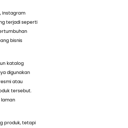
t, Instagram
g terjadi seperti
 pertumbuhan
uang bisnis
un katalog
nya digunakan
esmi atau
oduk tersebut.
n laman
g produk, tetapi