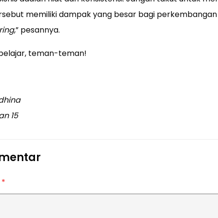
tersebut memiliki dampak yang besar bagi perkembangan di
ring
,” pesannya.
belajar, teman-teman!
dhina
an 15
omentar
r
*