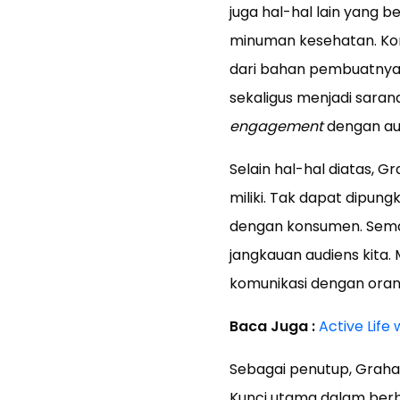
juga hal-hal lain yang b
minuman kesehatan. Kont
dari bahan pembuatnya, 
sekaligus menjadi sara
engagement
dengan au
Selain hal-hal diatas,
miliki. Tak dapat dipun
dengan konsumen. Semaki
jangkauan audiens kita.
komunikasi dengan orang
Baca Juga :
Active Life
Sebagai penutup, Graha 
Kunci utama dalam berbi