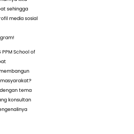
pat sehingga
fil media sosial
agram!
 PPM School of
pat
us membangun
al masyarakat?
i dengan tema
ang konsultan
engenalinya