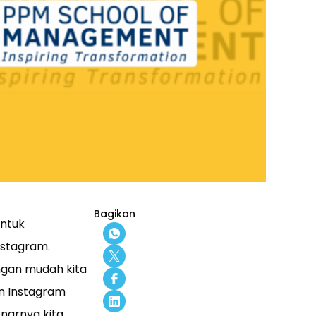
Bagikan
untuk
nstagram.
engan mudah kita
n Instagram
benarnya kita