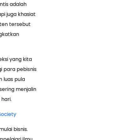
ntis adalah
pi juga khasiat
ten tersebut
ngkatkan
ksi yang kita
i para pebisnis
 luas pula
sering menjalin
hari.
Society
lai bisnis.
pelajari ilmu