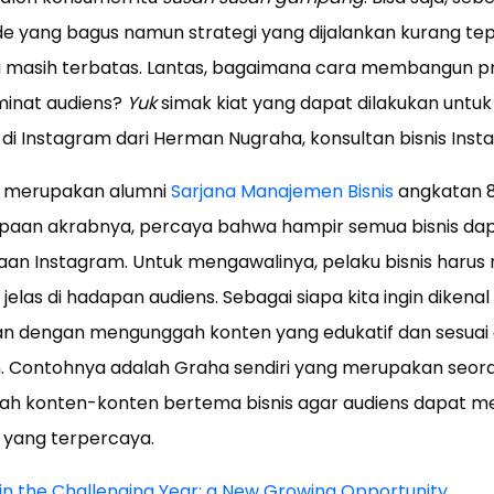
de yang bagus namun strategi yang dijalankan kurang te
 masih terbatas. Lantas, bagaimana cara membangun pro
minat audiens?
Yuk
simak kiat yang dapat dilakukan untuk
i Instagram dari Herman Nugraha, konsultan bisnis Inst
 merupakan alumni
Sarjana Manajemen Bisnis
angkatan 8
paan akrabnya, percaya bahwa hampir semua bisnis da
an Instagram. Untuk mengawalinya, pelaku bisnis har
jelas di hadapan audiens. Sebagai siapa kita ingin diken
kukan dengan mengunggah konten yang edukatif dan sesua
. Contohnya adalah Graha sendiri yang merupakan seor
ggah konten-konten bertema bisnis agar audiens dapat m
s yang terpercaya.
in the Challenging Year: a New Growing Opportunity