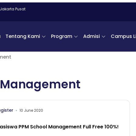
 Jakarta Pusat
a
Tentang Kami
Program
Admisi
Campus Li
ment
r Management
gister
10 June 2020
easiswa PPM School Management Full Free 100%!