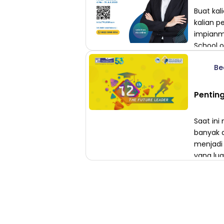
Buat kal
kalian p
impianm
School 
pendidik
Be
Termasu
pengalam
Pentin
Saat ini
banyak d
menjadi
yang lua
pemula y
pendidi
mendoro
seorang 
untuk m