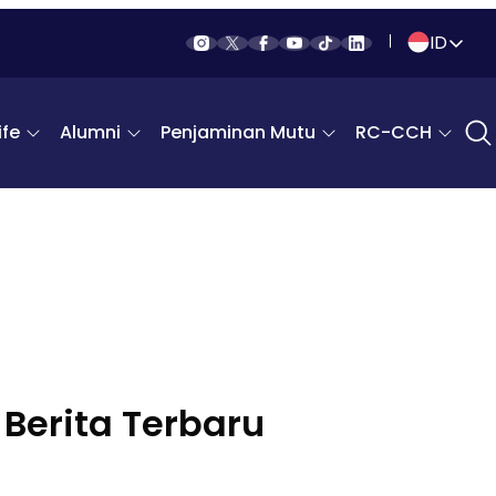
ID
Indonesia
fe
Alumni
Penjaminan Mutu
RC-CCH
English
Berita Terbaru