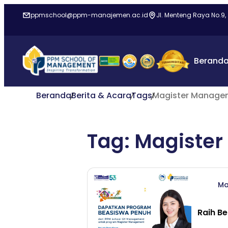
ppmschool@ppm-manajemen.ac.id
Jl. Menteng Raya No.9,
Berand
Beranda
Berita & Acara
Tags
Magister Manage
Tag: Magiste
Ma
Raih B