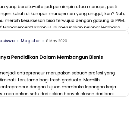
ian yang bercita-cita jadi pemimpin atau manajer, pasti
engen kuliah di kampus manajemen yang unggul, kan? Nah,
u meraih kesuksesan bisa terwujud dengan gabung di PPM
of Management! Kampus ini merupakan pelopor lembaga
an yang menjalin mitra dengan berbagai perusahaan.
asiswa
Magister
k BUMN, dan perusahaan swasta dalam berbagi
8 May 2020
an di bidang pembelajaran teori […]
gnya Pendidikan Dalam Membangun Bisnis
 menjadi entrepreneur merupakan sebuah profesi yang
iminati, terutama bagi fresh graduate. Memilih
 entrepreneur dengan tujuan membuka lapangan kerja
s, merupakan satu dari sekian banyak alasan dari bagi
ang terjun ke dunia bisnis. Pemerintah sampai lembaga
kan sudah lama concern terhadap gerakan yang
ng para fresh graduate untuk menjadi
entrepreneur. Program-program yang diberikan berfokus
enumbuhkan jiwa entrepreneur dengan cara memulai […]